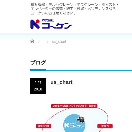
Home
us_chart
ブログ
us_chart
2.27
2018