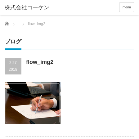
menu
Home
flow_img2
ブログ
flow_img2
2.27
2018