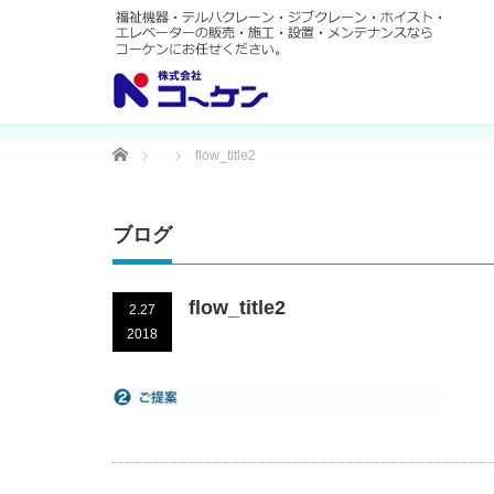
Home
flow_title2
ブログ
flow_title2
2.27
2018