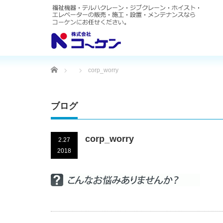
Home
corp_worry
ブログ
corp_worry
2.27
2018