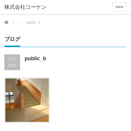
menu
Home
public_b
ブログ
public_b
2.27
2018