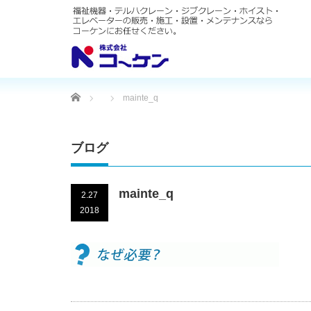
Home
mainte_q
ブログ
mainte_q
2.27
2018