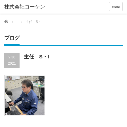
menu
Home
主任 S・I
ブログ
主任 S・I
9.30
2021