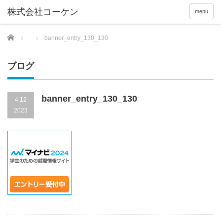
menu
Home
banner_entry_130_130
ブログ
banner_entry_130_130
4.12
2023