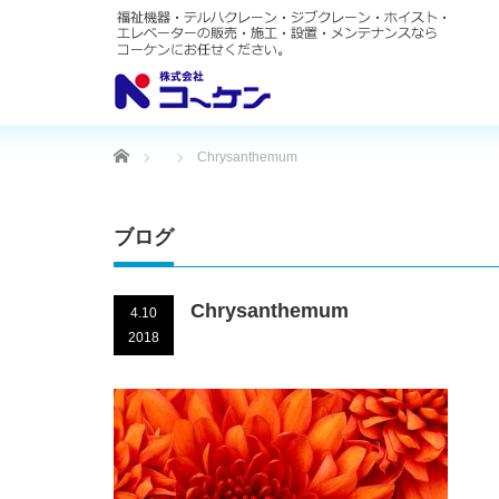
Home
Chrysanthemum
ブログ
Chrysanthemum
4.10
2018