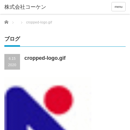
menu
Home
cropped-logo.gif
ブログ
cropped-logo.gif
6.15
2020