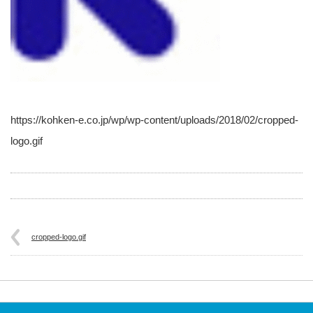
https://kohken-e.co.jp/wp/wp-content/uploads/2018/02/cropped-
logo.gif
cropped-logo.gif