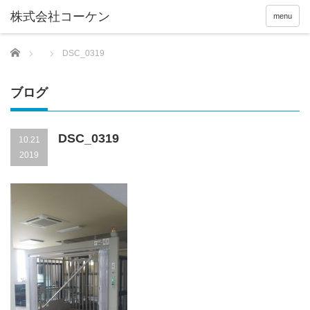
menu
Home
DSC_0319
ブログ
DSC_0319
10.21
2019